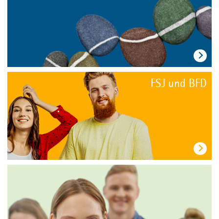
Kontakt
Kontakt
Presse
Fachforum
MPortal
FSJ und BFD
Interner Bereich