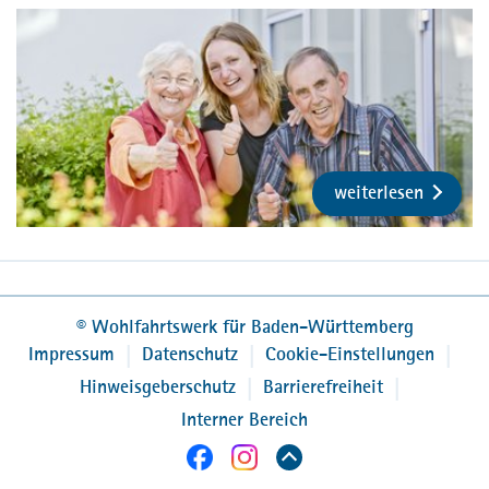
Pflegedienstleitung, Krankenwohnung
Gablenberg der
Diakoniestation Stuttgart
Projekt InPortant – Case- und Care-
Management
weiterlesen
einer Übergangsmanagerin:
Vom Robert Bosch Krankenhaus in die
Häuslichkeit
in Stuttgart-Zuffenhausen
Sarah Meidlinger
©
Wohlfahrtswerk für Baden-Württemberg
Projektleitung, Wohlfahrtswerk für Baden-
Impressum
Datenschutz
Cookie-Einstellungen
Württemberg
Hinweisgeberschutz
Barrierefreiheit
Interner Bereich
Community Health Nursing in der
sektorenübergreifenden