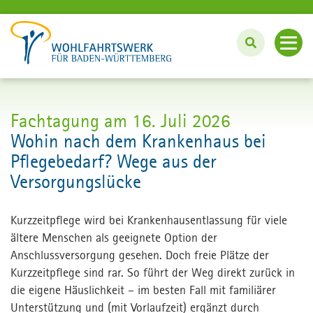
Angebote
Fachtagung am 16. Juli 2026
Unterstützung im Haushalt
Wohin nach dem Krankenhaus bei
Innovation und Projekte
Pflege und Betreuung zu Hause
Pflegebedarf? Wege aus der
Versorgungslücke
Bei uns wohnen und leben
Fördern und Engagieren
#wassinnvollestun: BFD und FSJ
Kurzzeitpflege wird bei Krankenhausentlassung für viele
Über uns
Lebenslanges Lernen: Bildungszentrum
ältere Menschen als geeignete Option der
Anschlussversorgung gesehen. Doch freie Plätze der
Angebote für Unternehmen
Karriere
Kurzzeitpflege sind rar. So führt der Weg direkt zurück in
die eigene Häuslichkeit – im besten Fall mit familiärer
English
Unterstützung und (mit Vorlaufzeit) ergänzt durch