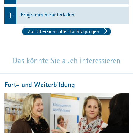
Ab 9.00 Uhr Ankommen und Begrüßungskaffee
Programm herunterladen
9.30 Uhr Beginn der Tagung
Programm herunterladen
Zur Übersicht aller Fachtagungen
Begrüßung und Einführung
Ingrid Hastedt
, Vorsitzende des Vorstands
Wohlfahrtswerk für Baden-Württemberg
Das könnte Sie auch interessieren
Entlassung – und dann?
Warum unser System genau dort versagt,
Fort- und Weiterbildung
wo Versorgung beginnen müsste
Dr. rer. med. Fanny Schumacher-Schönert
Inhaberin, CARING. Mit Fürsorge entlassen,
Greifswald
PRAXISERFAHRUNGEN