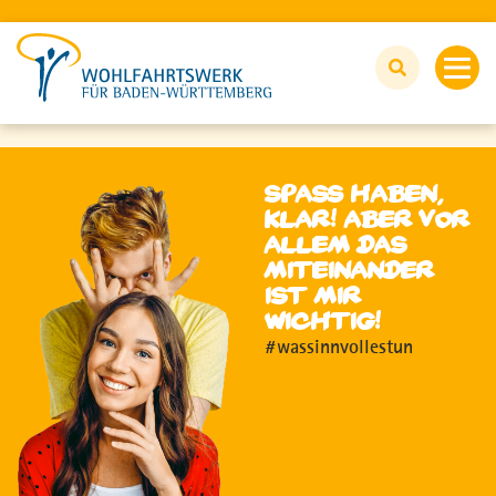
FSJ UND BFD
Spaß haben,
klar! aber vor
Alles rund um FSJ und BFD
allem das
Miteinander
Du fragst - wir antworten
ist mir
wichtig!
#wassinnvollestun
Wir unterstützen
FSJ/BFD-Stellen
Jetzt bewerben