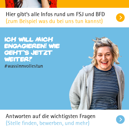
Hier gibt‘s alle Infos rund um FSJ und BFD
Wohlfahrtswerk.de
(zum Beispiel was du bei uns tun kannst)
Kontakt
Kontakt
Ich will mich
Für Einsatzstellen
engagieren! Wie
geht‘s jetzt
Presse
weiter?
#wassinnvollestun
Newsletter
MPortal
Interner Bereich
Antworten auf die wichtigsten Fragen
(Stelle finden, bewerben, und mehr)