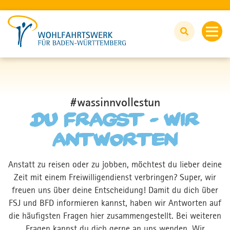
FSJ UND BFD
#wassinnvollestun
Alles rund um FSJ und BFD
Du fragst - wir
antworten
Du fragst - wir antworten
Anstatt zu reisen oder zu jobben, möchtest du lieber deine
Wir unterstützen
Zeit mit einem Freiwilligendienst verbringen? Super, wir
freuen uns über deine Entscheidung! Damit du dich über
FSJ/BFD-Stellen
FSJ und BFD informieren kannst, haben wir Antworten auf
die häufigsten Fragen hier zusammengestellt. Bei weiteren
Jetzt bewerben
Fragen kannst du dich gerne an uns wenden. Wir