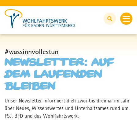
FSJ UND BFD
#wassinnvollestun
Newsletter: Auf
Alles rund um FSJ und BFD
dem Laufenden
Du fragst - wir antworten
bleiben
Wir unterstützen
Unser Newsletter informiert dich zwei-bis dreimal im Jahr
über Neues, Wissenswertes und Unterhaltsames rund um
FSJ, BFD und das Wohlfahrtswerk.
FSJ/BFD-Stellen
Jetzt bewerben