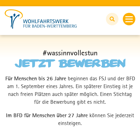
FSJ UND BFD
#wassinnvollestun
Jetzt bewerben
Alles rund um FSJ und BFD
Für Menschen bis 26 Jahre
beginnen das FSJ und der BFD
Du fragst - wir antworten
am 1. September eines Jahres. Ein späterer Einstieg ist je
nach freien Plätzen auch später möglich. Einen Stichtag
Wir unterstützen
für die Bewerbung gibt es nicht.
Im BFD für Menschen über 27 Jahre
können Sie jederzeit
FSJ/BFD-Stellen
einsteigen.
Jetzt bewerben