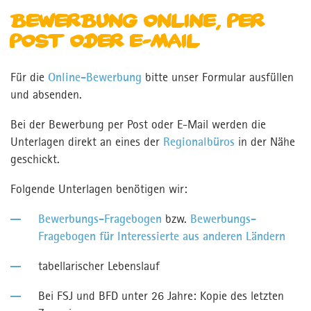
Bewerbung online, per
Post oder E-Mail
Wohlfahrtswerk.de
Kontakt
Für die
Online-Bewerbung
Kontakt
bitte unser Formular ausfüllen
und absenden.
Für Einsatzstellen
Bei der Bewerbung per Post oder E-Mail werden die
Presse
Unterlagen direkt an eines der
Regionalbüros
in der Nähe
geschickt.
Newsletter
MPortal
Folgende Unterlagen benötigen wir:
Interner Bereich
Bewerbungs-Fragebogen
bzw.
Bewerbungs-
Fragebogen für Interessierte aus anderen Ländern
tabellarischer Lebenslauf
Bei FSJ und BFD unter 26 Jahre: Kopie des letzten