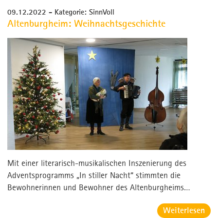
Kontakt
09.12.2022
- Kategorie: SinnVoll
Kontakt
Altenburgheim: Weihnachtsgeschichte
Presse
Fachforum
MPortal
Interner Bereich
Mit einer literarisch-musikalischen Inszenierung des
Adventsprogramms „In stiller Nacht“ stimmten die
Bewohnerinnen und Bewohner des Altenburgheims…
Weiterlesen