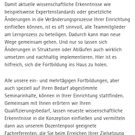
Damit aktuelle wissenschaftliche Erkenntnisse wie
beispielsweise Expertenstandards oder gesetzliche
0711 61926-821 /-822
Änderungen in die Veränderungsprozesse Ihrer Einrichtung
Kontakt
einfließen können, ist es oft sinnvoll, alle Teammitglieder
Kontakt
am Lernprozess zu beteiligen. Dadurch kann man neue
Presse
Wege gemeinsam gehen. Und nur so lassen sich
Änderungen in Strukturen oder Abläufen auch wirklich
MPortal
umsetzen und nachhaltig implementieren. Hier ist es
Interner Bereich
hilfreich, sich die Fortbildung ins Haus zu holen.
Alle unsere ein- und mehrtägigen Fortbildungen, aber
auch speziell auf Ihren Bedarf abgestimmte
Seminarinhalte, können in Ihrer Einrichtung stattfinden.
Gemeinsam mit Ihnen erörtern wir Ihren
Qualifizierungsbedarf, lassen neueste wissenschaftliche
Erkenntnisse in die Konzeption einfließen und vermitteln
dann aus unserem Dozentenpool geeignete
Fachreferenten, die Sie beim Erreichen Ihrer Zielsetzung