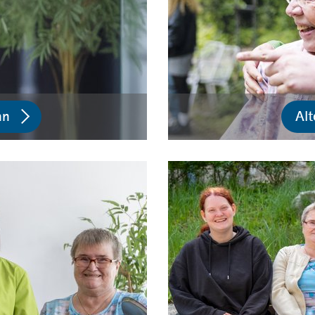
nn
Alt