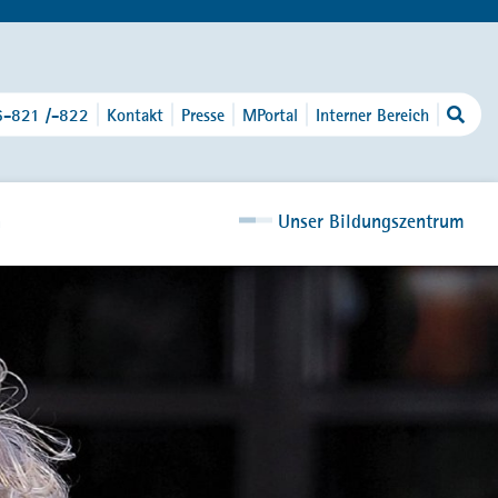
6-821 /-822
Kontakt
Presse
MPortal
Interner Bereich
n
Unser Bildungszentrum