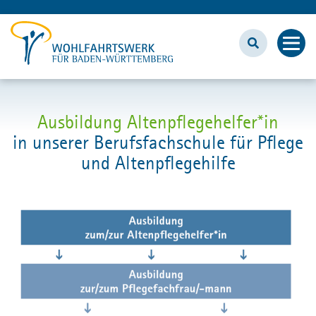
BILDUNGSZENTRUM
Ausbildung Altenpflegehelfer*in
in unserer Berufsfachschule für Pflege
Fort- und Weiterbildung
und Altenpflegehilfe
Inhouse
Ausbildungen
Unser Bildungszentrum
Wohlfahrtswerk.de