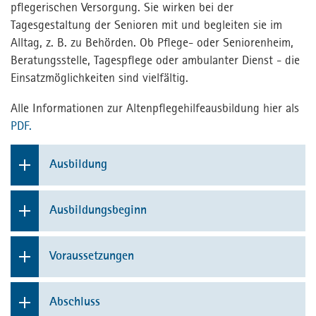
pflegerischen Versorgung. Sie wirken bei der
Tagesgestaltung der Senioren mit und begleiten sie im
Alltag, z. B. zu Behörden. Ob Pflege- oder Seniorenheim,
Beratungsstelle, Tagespflege oder ambulanter Dienst - die
Einsatzmöglichkeiten sind vielfältig.
Alle Informationen zur Altenpflegehilfeausbildung hier als
PDF
.
Ausbildung
Die Ausbildung dauert ein Jahr und besteht aus zwei
Ausbildungsbeginn
Teilen: Der theoretische Unterricht erfolgt in der
Altenpflegehilfeschule des Bildungszentrums
1. Oktober
Wohlfahrtswerk in Stuttgart.
Voraussetzungen
Der größere Teil der Ausbildung findet aber in der
Hauptschulabschluss
Praxis in Pflegeeinrichtung oder einem ambulanten
Abschluss
Pflegedienst statt. Sie lernen, bei der Pflege,