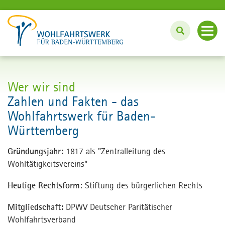
Angebote
Wer wir sind
Unterstützung im Haushalt
Zahlen und Fakten - das
Innovation und Projekte
Pflege und Betreuung zu Hause
Wohlfahrtswerk für Baden-
Württemberg
Bei uns wohnen und leben
Fördern und Engagieren
#wassinnvollestun: BFD und FSJ
Gründungsjahr:
1817 als "Zentralleitung des
Über uns
Wohltätigkeitsvereins"
Lebenslanges Lernen: Bildungszentrum
Angebote für Unternehmen
Heutige Rechtsform
: Stiftung des bürgerlichen Rechts
Karriere
Mitgliedschaft:
DPWV Deutscher Paritätischer
English
Wohlfahrtsverband