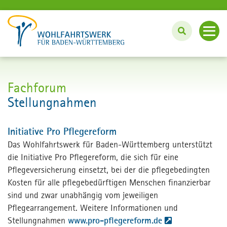
Angebote
Fachforum
Unterstützung im Haushalt
Stellungnahmen
Innovation und Projekte
Pflege und Betreuung zu Hause
Initiative Pro Pflegereform
Bei uns wohnen und leben
Fördern und Engagieren
Das Wohlfahrtswerk für Baden-Württemberg unterstützt
#wassinnvollestun: BFD und FSJ
die Initiative Pro Pflegereform, die sich für eine
Über uns
Lebenslanges Lernen: Bildungszentrum
Pflegeversicherung einsetzt, bei der die pflegebedingten
Kosten für alle pflegebedürftigen Menschen finanzierbar
Angebote für Unternehmen
Karriere
sind und zwar unabhängig vom jeweiligen
Pflegearrangement. Weitere Informationen und
English
Stellungnahmen
www.pro-pflegereform.de