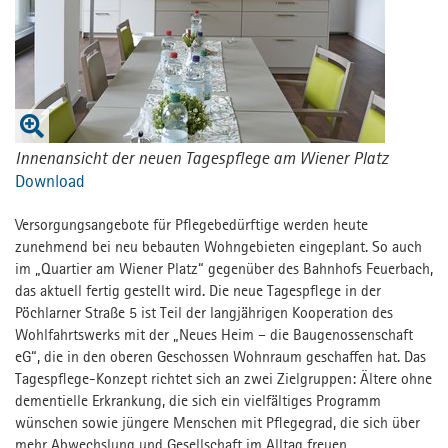
Kontakt
Kontakt
Presse
Fachforum
MPortal
Innenansicht der neuen Tagespflege am Wiener Platz
Download
Interner Bereich
Versorgungsangebote für Pflegebedürftige werden heute
zunehmend bei neu bebauten Wohngebieten eingeplant. So auch
im „Quartier am Wiener Platz“ gegenüber des Bahnhofs Feuerbach,
das aktuell fertig gestellt wird. Die neue Tagespflege in der
Pöchlarner Straße 5 ist Teil der langjährigen Kooperation des
Wohlfahrtswerks mit der „Neues Heim – die Baugenossenschaft
eG“, die in den oberen Geschossen Wohnraum geschaffen hat. Das
Tagespflege-Konzept richtet sich an zwei Zielgruppen: Ältere ohne
dementielle Erkrankung, die sich ein vielfältiges Programm
wünschen sowie jüngere Menschen mit Pflegegrad, die sich über
mehr Abwechslung und Gesellschaft im Alltag freuen.