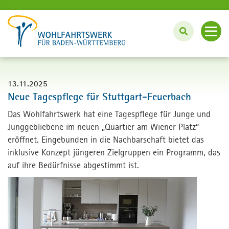
Angebote
13.11.2025
Unterstützung im Haushalt
Neue Tagespflege für Stuttgart-Feuerbach
Innovation und Projekte
Pflege und Betreuung zu Hause
Das Wohlfahrtswerk hat eine Tagespflege für Junge und
Junggebliebene im neuen „Quartier am Wiener Platz“
Bei uns wohnen und leben
Fördern und Engagieren
eröffnet. Eingebunden in die Nachbarschaft bietet das
#wassinnvollestun: BFD und FSJ
inklusive Konzept jüngeren Zielgruppen ein Programm, das
Über uns
auf ihre Bedürfnisse abgestimmt ist.
Lebenslanges Lernen: Bildungszentrum
Angebote für Unternehmen
Karriere
English