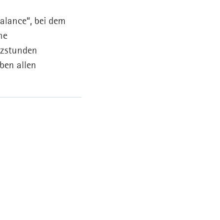
Balance“, bei dem
ne
nzstunden
ben allen