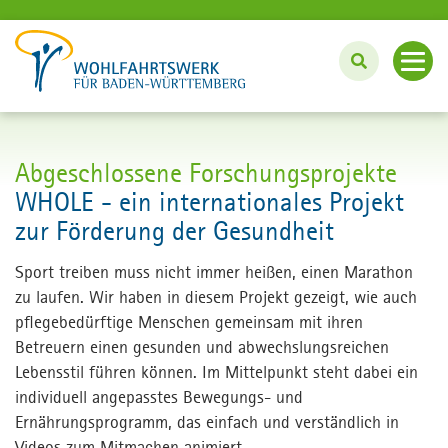
Angebote
Abgeschlossene Forschungsprojekte
Unterstützung im Haushalt
WHOLE - ein internationales Projekt
Innovation und Projekte
Pflege und Betreuung zu Hause
zur Förderung der Gesundheit
Bei uns wohnen und leben
Fördern und Engagieren
Sport treiben muss nicht immer heißen, einen Marathon
#wassinnvollestun: BFD und FSJ
zu laufen. Wir haben in diesem Projekt gezeigt, wie auch
Über uns
pflegebedürftige Menschen gemeinsam mit ihren
Lebenslanges Lernen: Bildungszentrum
Betreuern einen gesunden und abwechslungsreichen
Angebote für Unternehmen
Lebensstil führen können. Im Mittelpunkt steht dabei ein
Karriere
individuell angepasstes Bewegungs- und
Ernährungsprogramm, das einfach und verständlich in
English
Videos zum Mitmachen animiert.