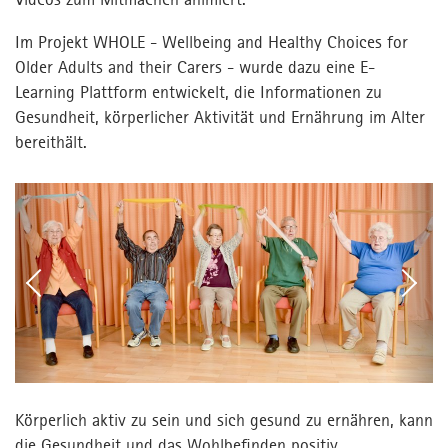
Kontakt
Kontakt
Im Projekt WHOLE - Wellbeing and Healthy Choices for
Presse
Older Adults and their Carers - wurde dazu eine E-
Learning Plattform entwickelt, die Informationen zu
Fachforum
Gesundheit, körperlicher Aktivität und Ernährung im Alter
bereithält.
MPortal
Interner Bereich
Körperlich aktiv zu sein und sich gesund zu ernähren, kann
die Gesundheit und das Wohlbefinden positiv