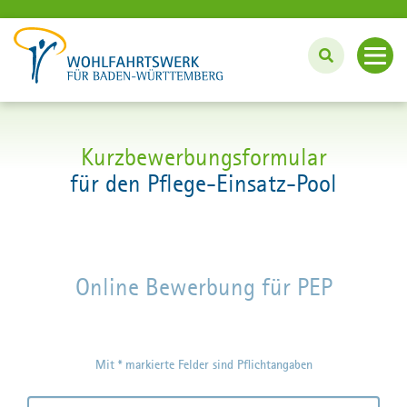
BERUF UND KARRIERE
Kurzbewerbungsformular
für den Pflege-Einsatz-Pool
Arbeiten beim Wohlfahrtswerk
Individuell arbeiten mit PEP
Online Bewerbung für PEP
Ausbildung, Studium und Praktikum
Aktuelle Stellenangebote
Mit * markierte Felder sind Pflichtangaben
Wohlfahrtswerk.de