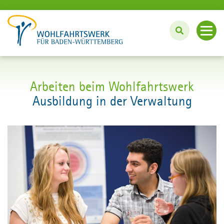
BERUF UND KARRIERE
Arbeiten beim Wohlfahrtswerk
Ausbildung in der Verwaltung
Arbeiten beim Wohlfahrtswerk
Individuell arbeiten mit PEP
Ausbildung, Studium und Praktikum
Aktuelle Stellenangebote
Wohlfahrtswerk.de