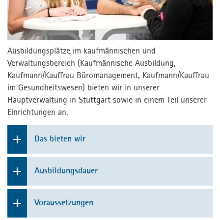
Kontakt
Kontakt
Jetzt bewerben
Ausbildungsplätze im kaufmännischen und
Verwaltungsbereich (Kaufmännische Ausbildung,
Presse
Kaufmann/Kauffrau Büromanagement, Kaufmann/Kauffrau
MPortal
im Gesundheitswesen) bieten wir in unserer
Hauptverwaltung in Stuttgart sowie in einem Teil unserer
Interner Bereich
Einrichtungen an.
Das bieten wir
Eine vielfältige und abwechslungsreiche
Ausbildungsdauer
kaufmännische Ausbildung durch Einsätze in
unseren unterschiedlichen Fachabteilungen,
Die Ausbildungsdauer beträgt 3 Jahre.
wie etwa Marketing, Personal, Finanz- und
Voraussetzungen
Rechnungswesen, Bau- und Immobilien sowie