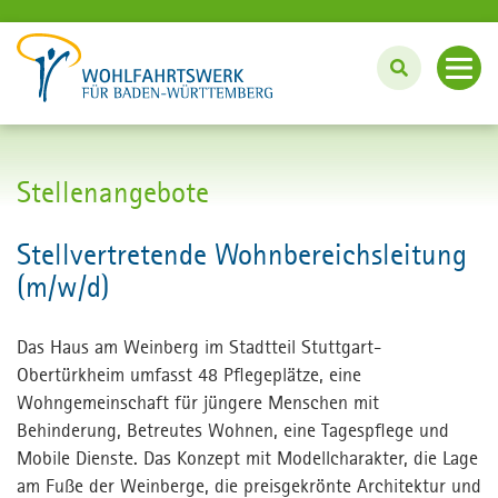
BERUF UND KARRIERE
Stellenangebote
Arbeiten beim Wohlfahrtswerk
Stellvertretende Wohnbereichsleitung
(m/w/d)
Individuell arbeiten mit PEP
Das Haus am Weinberg im Stadtteil Stuttgart-
Ausbildung, Studium und Praktikum
Obertürkheim umfasst 48 Pflegeplätze, eine
Wohngemeinschaft für jüngere Menschen mit
Aktuelle Stellenangebote
Behinderung, Betreutes Wohnen, eine Tagespflege und
Mobile Dienste. Das Konzept mit Modellcharakter, die Lage
am Fuße der Weinberge, die preisgekrönte Architektur und
Wohlfahrtswerk.de