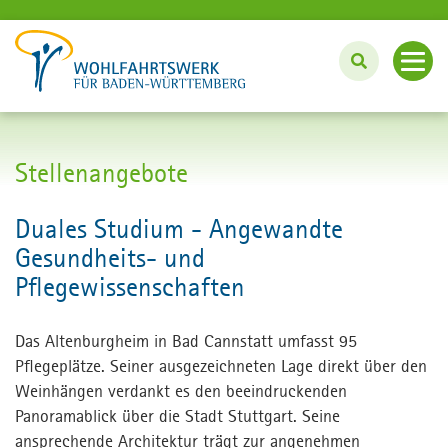
BERUF UND KARRIERE
Stellenangebote
Arbeiten beim Wohlfahrtswerk
Duales Studium - Angewandte
Gesundheits- und
Individuell arbeiten mit PEP
Pflegewissenschaften
Ausbildung, Studium und Praktikum
Das Altenburgheim in Bad Cannstatt umfasst 95
Pflegeplätze. Seiner ausgezeichneten Lage direkt über den
Aktuelle Stellenangebote
Weinhängen verdankt es den beeindruckenden
Panoramablick über die Stadt Stuttgart. Seine
ansprechende Architektur trägt zur angenehmen
Wohlfahrtswerk.de