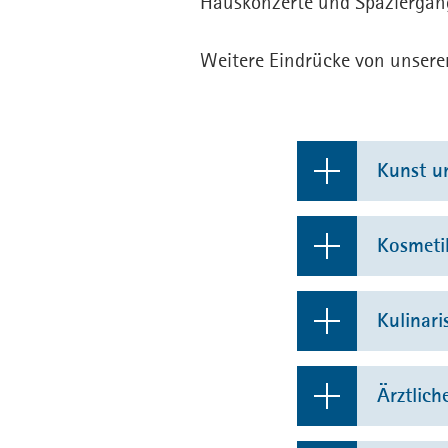
Hauskonzerte und Spaziergäng
Weitere Eindrücke von unserem
Kunst un
Gem
Kosmeti
Aus
Kos
Kulinari
Gem
Fuß
Gem
Gem
Ärztlic
Zah