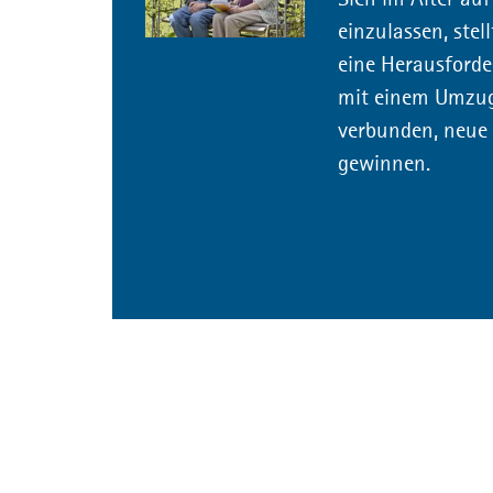
Vor
einzulassen, stel
eine Herausforder
Zei
mit einem Umzug
verbunden, neue 
Rät
gewinnen.
Mär
Hun
Spi