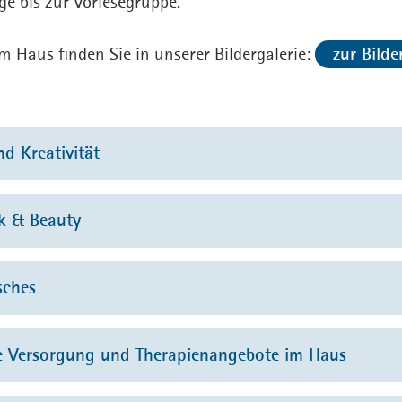
e bis zur Vorlesegruppe.
 Haus finden Sie in unserer Bildergalerie:
zur Bilde
d Kreativität
einsames Basteln
k & Beauty
stellungen und Vernissagen
metik
sches
einsames Musizieren
pflege
einsam Backen
einsames Singen / Chor
he Versorgung und Therapienangebote im Haus
narztbesuch