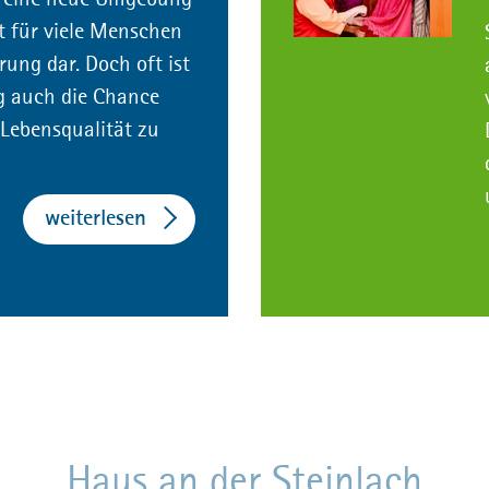
lesen
lt für viele Menschen
ung dar. Doch oft ist
tungsrunde
 auch die Chance
Lebensqualität zu
seln
chenstunde
weiterlesen
debesuchsdienst
elerunde
Haus an der Steinlach