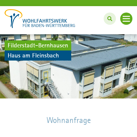
WOHNEN. BETREUEN. PFLEGEN.
Filderstadt-Bernhausen
Haus am Fleinsbach
Einrichtungen im Überblick
Weitere Angebote des Wohlfahrtswerks
Wohlfahrtswerk.de
0711 709 85-0
Wohnanfrage
Kontakt